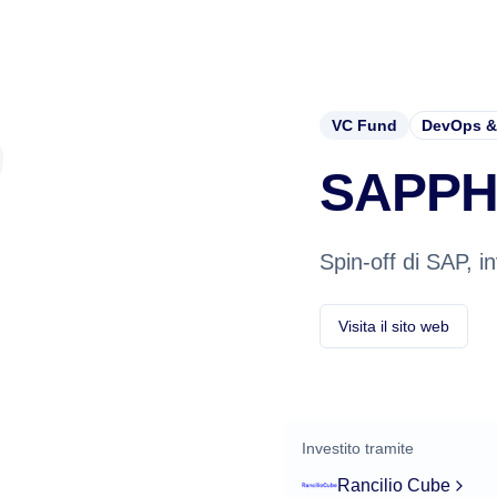
VC Fund
DevOps &
SAPPH
Spin-off di SAP, i
Visita il sito web
Investito tramite
Rancilio Cube