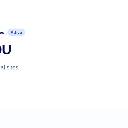
ces
Attiva
OU
al sites