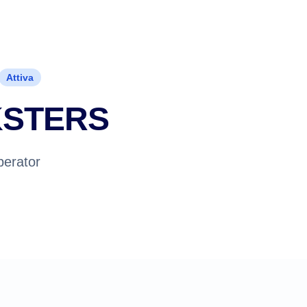
Attiva
STERS
perator