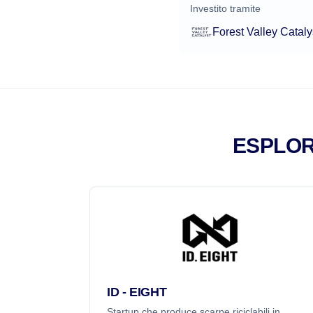
Investito tramite
Forest Valley Cataly
ESPLOR
ID - EIGHT
Startup che produce scarpe riciclabili in