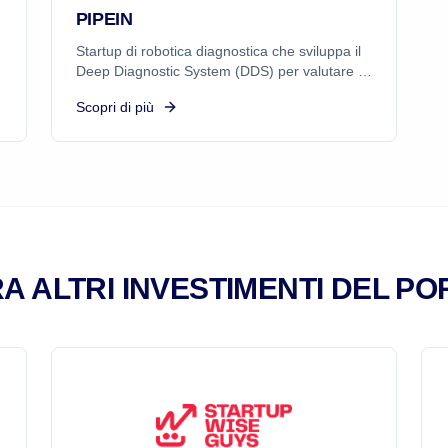
PIPEIN
Startup di robotica diagnostica che sviluppa il
Deep Diagnostic System (DDS) per valutare lo
stato delle infrastrutture sotterranee. Il robot
Scopri di più
ispeziona condutture e tunnel per consentire
manutenzione predittiva alle aziende
energetiche.
A ALTRI INVESTIMENTI DEL PO