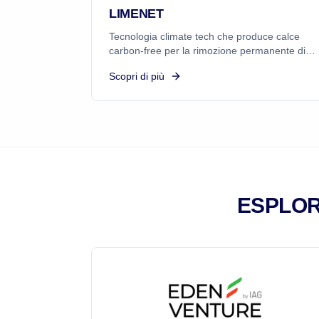
LIMENET
Tecnologia climate tech che produce calce
carbon-free per la rimozione permanente di
CO₂ e lo stoccaggio oceanico. La soluzione
Scopri di più
trasparente di bicarbonato di calcio ha lo
stesso pH dell'acqua di mare.
ESPLOR