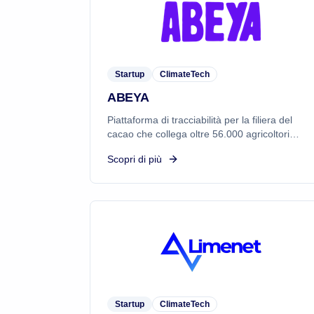
Startup
ClimateTech
ABEYA
Piattaforma di tracciabilità per la filiera del
cacao che collega oltre 56.000 agricoltori
verificati. Offre visibilità e controllo dalla
Scopri di più
fattoria alla fabbrica con supply chain
sostenibile e personalizzabile.
Startup
ClimateTech