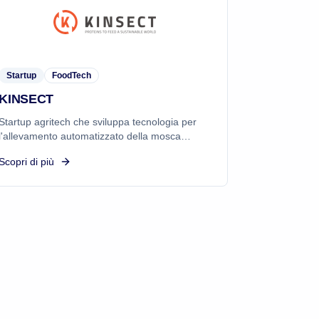
Startup
FoodTech
KINSECT
Startup agritech che sviluppa tecnologia per
l'allevamento automatizzato della mosca
soldato nera, accelerando l'avvento delle
Scopri di più
proteine sostenibili nell'alimentazione animale.