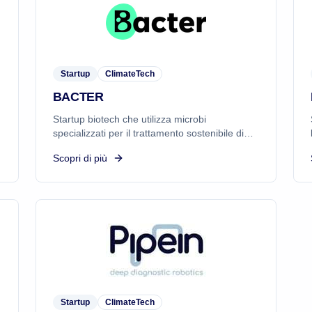
Startup
ClimateTech
BACTER
Startup biotech che utilizza microbi
specializzati per il trattamento sostenibile di
qualsiasi tipo di rifiuto e refluo, rivoluzionando
Scopri di più
il modo di gestire e valorizzare i materiali di
scarto.
Startup
ClimateTech