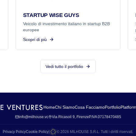
STARTUP WISE GUYS
Veicolo di investimento italiano in startup B2B
europee
Scopri di più
Vedi tutto il portfolio
Home
Chi Siamo
Cosa Facciamo
Portfolio
Platfor
info@milhouse.vc
Via Ricasoli 9, Firenze
P.IVA 07178470485
Privacy Policy
Cookie Policy
|
©
2026
MILHOUSE S.R.L. Tutti i diritti riservati.