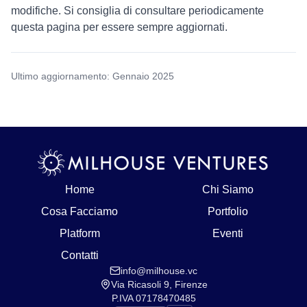
modifiche. Si consiglia di consultare periodicamente
questa pagina per essere sempre aggiornati.
Ultimo aggiornamento: Gennaio 2025
Home
Chi Siamo
Cosa Facciamo
Portfolio
Platform
Eventi
Contatti
info@milhouse.vc
Via Ricasoli 9, Firenze
P.IVA 07178470485